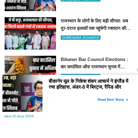
राजस्थान के लोगों के लिए बड़ी सौगात: अब
दूर-दराज इलाकों तक पहुंचेगी रक्तदान की
सुविधा, 10 अत्याधुनिक वाहन रवाना
DHIRENDRA ACHARYA
Bikaner Bar Council Elections :
बार काउंसिल ऑफ राजस्थान चुनाव में
बीकानेर के अधिवक्ता कुलदीप कुमार शर्मा की
DHIRENDRA ACHARYA
शानदार जीत
YOU MAY LIKE
Mon,10 Aug 2026
Aaj ka Rashifal : (आज का राशिफल) मेष से मीन तक सभी राशिवालों के लिए
ऐसा रहेगा आज का दिन !