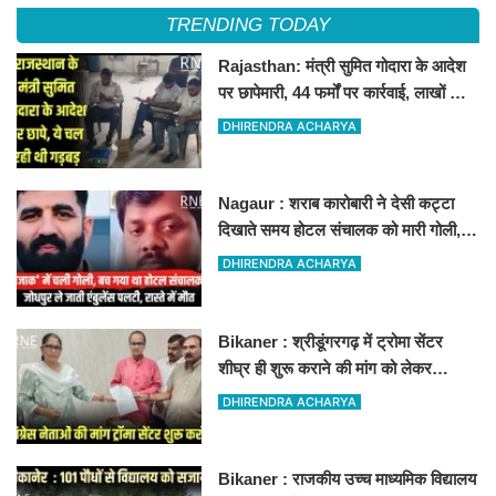
TRENDING TODAY
Rajasthan: मंत्री सुमित गोदारा के आदेश
पर छापेमारी, 44 फर्मों पर कार्रवाई, लाखों का
जुर्माना
DHIRENDRA ACHARYA
Nagaur : शराब कारोबारी ने देसी कट्टा
दिखाते समय होटल संचालक को मारी गोली,
जोधपुर रेफर करते समय एंबुलेंस पलटी, मौत
DHIRENDRA ACHARYA
Bikaner : श्रीडूंगरगढ़ में ट्रोमा सेंटर
शीघ्र ही शुरू कराने की मांग को लेकर
कांग्रेस नेता सलीम भाटी-नेता नित्यानंद पारीक
DHIRENDRA ACHARYA
ने ज्ञापन सौंपा
Bikaner : राजकीय उच्च माध्यमिक विद्यालय