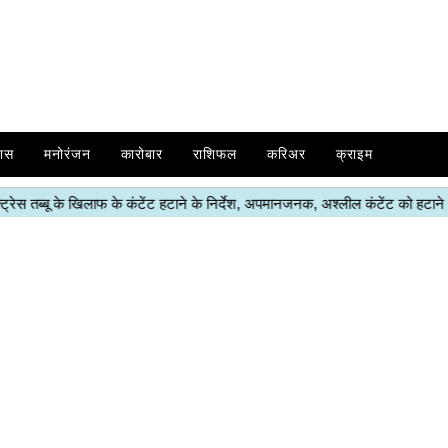
ास
मनोरंजन
कारोबार
राशिफल
करिअर
क्राइम