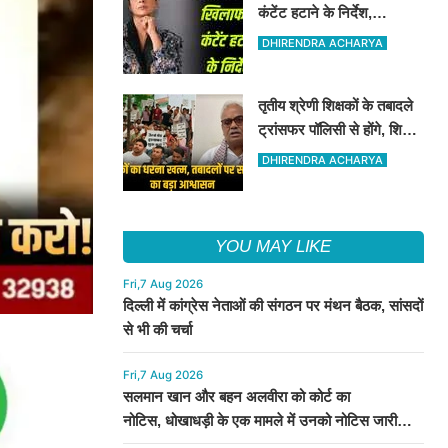
कंटेंट हटाने के निर्देश,
अपमानजनक, अश्लील कंटेंट
DHIRENDRA ACHARYA
को हटाने का कोर्ट ने निर्देश दिया
तृतीय श्रेणी शिक्षकों के तबादले
ट्रांसफर पॉलिसी से होंगे, शिक्षा
मंत्री ने इन शिक्षकों के संगठन
DHIRENDRA ACHARYA
को आश्वासन दिया
YOU MAY LIKE
Fri,7 Aug 2026
दिल्ली में कांग्रेस नेताओं की संगठन पर मंथन बैठक, सांसदों
से भी की चर्चा
Fri,7 Aug 2026
सलमान खान और बहन अलवीरा को कोर्ट का
नोटिस, धोखाधड़ी के एक मामले में उनको नोटिस जारी
किया गया है