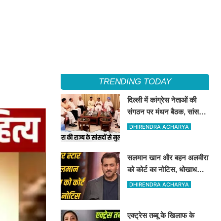
TRENDING TODAY
दिल्ली में कांग्रेस नेताओं की
संगठन पर मंथन बैठक, सांसदों
से भी की चर्चा
DHIRENDRA ACHARYA
सलमान खान और बहन अलवीरा
को कोर्ट का नोटिस, धोखाधड़ी
के एक मामले में उनको नोटिस
DHIRENDRA ACHARYA
जारी किया गया है
एक्ट्रेस तब्बू के खिलाफ के