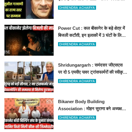
लिए राज्य स्तर पर सम्मानित होंगे
DHIRENDRA ACHARYA
Power Cut : कल बीकानेर के बड़े क्षेत्र में
बिजली कटौती, इन इलाकों में 3 घंटों के लिए
बिजली रहेगी गुल
DHIRENDRA ACHARYA
Shridungargarh : समंदसर जीएसएस
पर दो 5 एमवीए पावर ट्रांसफार्मरों की स्वीकृति,
विधायक ताराचंद सारस्वत के सतत प्रयास
DHIRENDRA ACHARYA
लाए रंग
Bikaner Body Building
Association : मोहन सुराणा बने अध्यक्ष;
अरुण व्यास सचिव निर्विरोध निर्वाचित
DHIRENDRA ACHARYA