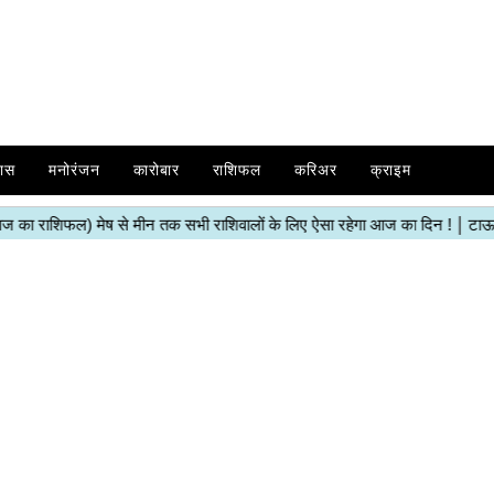
ास
मनोरंजन
कारोबार
राशिफल
करिअर
क्राइम