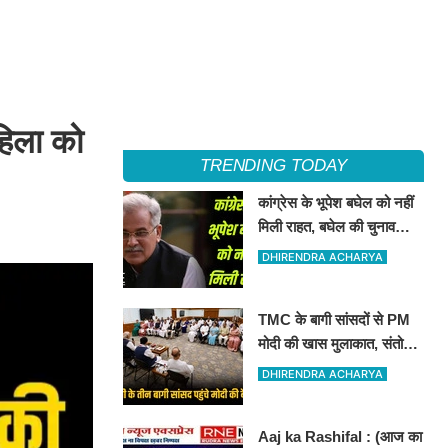
हिला को
TRENDING TODAY
कांग्रेस के भूपेश बघेल को नहीं
मिली राहत, बघेल की चुनाव
याचिका को कोर्ट ने खारिज कर
DHIRENDRA ACHARYA
दिया
TMC के बागी सांसदों से PM
मोदी की खास मुलाकात, संतोष
की बातों पर लग गया अब पूरी
DHIRENDRA ACHARYA
तरह विराम
Aaj ka Rashifal : (आज का