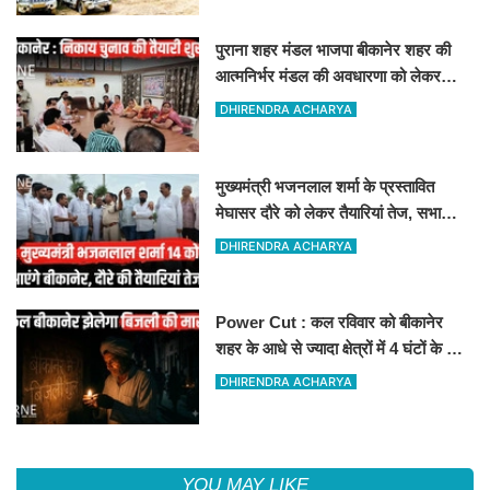
पुराना शहर मंडल भाजपा बीकानेर शहर की
आत्मनिर्भर मंडल की अवधारणा को लेकर
मासिक एवं निकाय चुनाव की तैयारी बैठक
DHIRENDRA ACHARYA
सम्पन्न"
मुख्यमंत्री भजनलाल शर्मा के प्रस्तावित
मेघासर दौरे को लेकर तैयारियां तेज, सभा
स्थल का लिया जायजा
DHIRENDRA ACHARYA
Power Cut : कल रविवार को बीकानेर
शहर के आधे से ज्यादा क्षेत्रों में 4 घंटों के लिए
बिजली रहेगी गुल
DHIRENDRA ACHARYA
YOU MAY LIKE