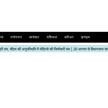
ास
मनोरंजन
कारोबार
राशिफल
करिअर
क्राइम