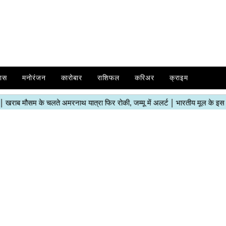
ास
मनोरंजन
कारोबार
राशिफल
करिअर
क्राइम