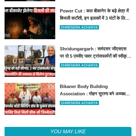
Power Cut : कल बीकानेर के बड़े क्षेत्र में
बिजली कटौती, इन इलाकों में 3 घंटों के लिए
बिजली रहेगी गुल
DHIRENDRA ACHARYA
Shridungargarh : समंदसर जीएसएस
पर दो 5 एमवीए पावर ट्रांसफार्मरों की स्वीकृति,
विधायक ताराचंद सारस्वत के सतत प्रयास
DHIRENDRA ACHARYA
लाए रंग
Bikaner Body Building
Association : मोहन सुराणा बने अध्यक्ष;
अरुण व्यास सचिव निर्विरोध निर्वाचित
DHIRENDRA ACHARYA
YOU MAY LIKE