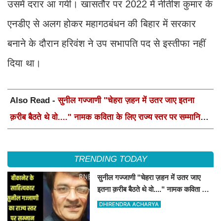
उसमें दरार आ गयी। खासतौर पर 2022 में नीतीश कुमार के
एनडीए से अलग होकर महागठबंधन की बिहार में सरकार
बनाने के दौरान हरिवंश ने उप सभापति पद से इस्तीफा नहीं
दिया था।
Also Read -
सुनील गज्जाणी "चेहरा ज़हन में उतर जाए इतना
क़रीब बैठते थे वो...." नामक कविता के लिए राज्य स्तर पर सम्मानित
होंगे
TRENDING TODAY
सुनील गज्जाणी "चेहरा ज़हन में उतर जाए
इतना क़रीब बैठते थे वो...." नामक कविता के
लिए राज्य स्तर पर सम्मानित होंगे
DHIRENDRA ACHARYA