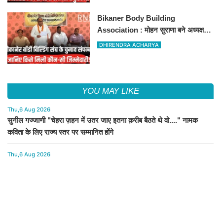
Bikaner Body Building
Association : मोहन सुराणा बने अध्यक्ष;
अरुण व्यास सचिव निर्विरोध निर्वाचित
DHIRENDRA ACHARYA
YOU MAY LIKE
Thu,6 Aug 2026
सुनील गज्जाणी "चेहरा ज़हन में उतर जाए इतना क़रीब बैठते थे वो...." नामक
कविता के लिए राज्य स्तर पर सम्मानित होंगे
Thu,6 Aug 2026
Power Cut : कल बीकानेर के बड़े क्षेत्र में बिजली कटौती, इन इलाकों में 3 घंटों
के लिए बिजली रहेगी गुल
Thu,6 Aug 2026
Shridungargarh : समंदसर जीएसएस पर दो 5 एमवीए पावर ट्रांसफार्मरों की