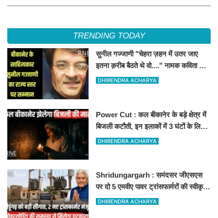
होंगे
TRENDING TODAY
सुनील गज्जाणी "चेहरा ज़हन में उतर जाए
इतना क़रीब बैठते थे वो...." नामक कविता के
लिए राज्य स्तर पर सम्मानित होंगे
DHIRENDRA ACHARYA
Power Cut : कल बीकानेर के बड़े क्षेत्र में
बिजली कटौती, इन इलाकों में 3 घंटों के लिए
बिजली रहेगी गुल
DHIRENDRA ACHARYA
Shridungargarh : समंदसर जीएसएस
पर दो 5 एमवीए पावर ट्रांसफार्मरों की स्वीकृति,
विधायक ताराचंद सारस्वत के सतत प्रयास
DHIRENDRA ACHARYA
लाए रंग