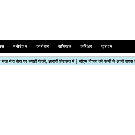
ास
मनोरंजन
कारोबार
राशिफल
करिअर
क्राइम