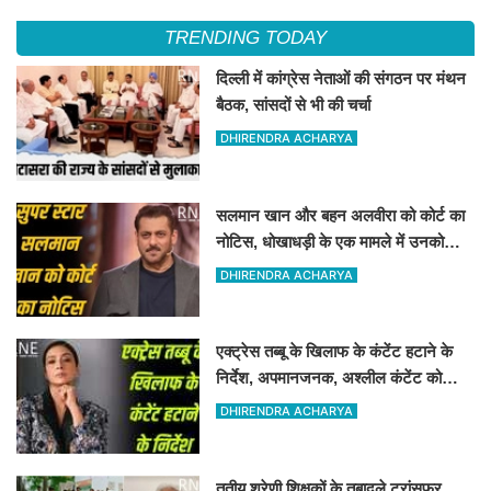
TRENDING TODAY
दिल्ली में कांग्रेस नेताओं की संगठन पर मंथन
बैठक, सांसदों से भी की चर्चा
DHIRENDRA ACHARYA
सलमान खान और बहन अलवीरा को कोर्ट का
नोटिस, धोखाधड़ी के एक मामले में उनको
नोटिस जारी किया गया है
DHIRENDRA ACHARYA
एक्ट्रेस तब्बू के खिलाफ के कंटेंट हटाने के
निर्देश, अपमानजनक, अश्लील कंटेंट को
हटाने का कोर्ट ने निर्देश दिया
DHIRENDRA ACHARYA
तृतीय श्रेणी शिक्षकों के तबादले ट्रांसफर