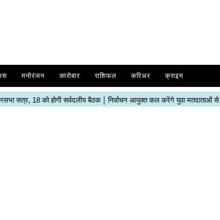
ास
मनोरंजन
कारोबार
राशिफल
करिअर
क्राइम