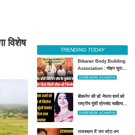
गा विशेष
TRENDING TODAY
Bikaner Body Building
Association : मोहन सुराणा
बने अध्यक्ष; अरुण व्यास सचिव
DHIRENDRA ACHARYA
निर्विरोध निर्वाचित
बीकानेर की डॉ. मेघना शर्मा को
राष्ट्रीय मुंशी प्रेमचंद साहित्य
रत्न सम्मान 2026
DHIRENDRA ACHARYA
राजस्थान में 'वन स्टेट-वन