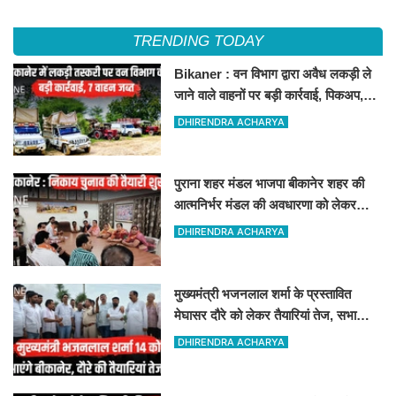
TRENDING TODAY
Bikaner : वन विभाग द्वारा अवैध लकड़ी ले
जाने वाले वाहनों पर बड़ी कार्रवाई, पिकअप,
ट्रैक्टर और ट्रक जब्त!
DHIRENDRA ACHARYA
पुराना शहर मंडल भाजपा बीकानेर शहर की
आत्मनिर्भर मंडल की अवधारणा को लेकर
मासिक एवं निकाय चुनाव की तैयारी बैठक
DHIRENDRA ACHARYA
सम्पन्न"
मुख्यमंत्री भजनलाल शर्मा के प्रस्तावित
मेघासर दौरे को लेकर तैयारियां तेज, सभा
स्थल का लिया जायजा
DHIRENDRA ACHARYA