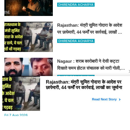
गुल
DHIRENDRA ACHARYA
Rajasthan: मंत्री सुमित गोदारा के आदेश
पर छापेमारी, 44 फर्मों पर कार्रवाई, लाखों का
जुर्माना
DHIRENDRA ACHARYA
Nagaur : शराब कारोबारी ने देसी कट्टा
दिखाते समय होटल संचालक को मारी गोली,
जोधपुर रेफर करते समय एंबुलेंस पलटी, मौत
DHIRENDRA ACHARYA
YOU MAY LIKE
Fri,7 Aug 2026
टाऊन हॉल किराए बढ़ोतरी के खिलाफ कलाकारों का हल्ला बोल!