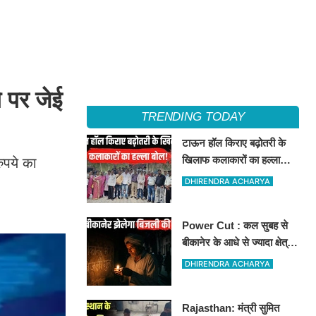
 पर जेई
TRENDING TODAY
टाऊन हॉल किराए बढ़ोतरी के
खिलाफ कलाकारों का हल्ला
ुपये का
बोल!
DHIRENDRA ACHARYA
Power Cut : कल सुबह से
बीकानेर के आधे से ज्यादा क्षेत्रों
में 4 घंटों के लिए बिजली रहेगी
DHIRENDRA ACHARYA
गुल
Rajasthan: मंत्री सुमित