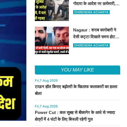
गोदारा के आदेश पर छापेमारी,
44 फर्मों पर कार्रवाई, लाखों का
DHIRENDRA ACHARYA
जुर्माना
Nagaur : शराब कारोबारी ने
देसी कट्टा दिखाते समय होटल
संचालक को मारी गोली, जोधपुर
DHIRENDRA ACHARYA
रेफर करते समय एंबुलेंस पलटी,
मौत
YOU MAY LIKE
Fri,7 Aug 2026
टाऊन हॉल किराए बढ़ोतरी के खिलाफ कलाकारों का हल्ला
बोल!
Fri,7 Aug 2026
Power Cut : कल सुबह से बीकानेर के आधे से ज्यादा
क्षेत्रों में 4 घंटों के लिए बिजली रहेगी गुल