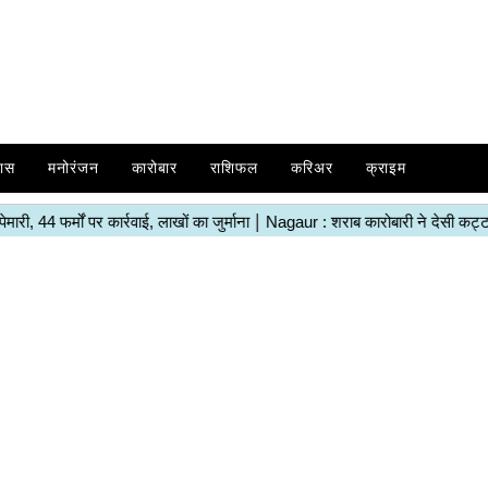
ास
मनोरंजन
कारोबार
राशिफल
करिअर
क्राइम