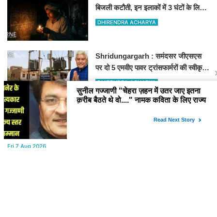
बिजली कटौती, इन इलाकों में 3 घंटों के लिए
बिजली रहेगी गुल
DHIRENDRA ACHARYA
Shridungargarh : समंदसर जीएसएस
पर दो 5 एमवीए पावर ट्रांसफार्मरों की स्वीकृति,
विधायक ताराचंद सारस्वत के सतत प्रयास
DHIRENDRA ACHARYA
लाए रंग
YOU MAY LIKE
Fri,7 Aug 2026
Aaj ka Rashifal : (आज का राशिफल) मेष से मीन तक सभी राशिवालों के लिए
ऐसा रहेगा आज का दिन !
Thu,6 Aug 2026
सुनील गज्जाणी "चेहरा ज़हन में उतर जाए इतना क़रीब बैठते थे वो...." नामक
कविता के लिए राज्य स्तर पर सम्मानित होंगे