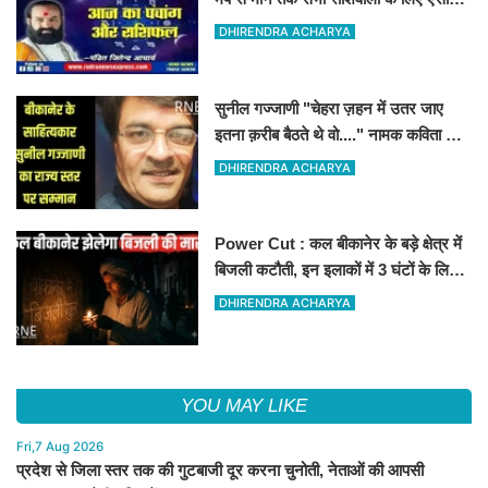
रहेगा आज का दिन !
DHIRENDRA ACHARYA
सुनील गज्जाणी "चेहरा ज़हन में उतर जाए
इतना क़रीब बैठते थे वो...." नामक कविता के
लिए राज्य स्तर पर सम्मानित होंगे
DHIRENDRA ACHARYA
Power Cut : कल बीकानेर के बड़े क्षेत्र में
बिजली कटौती, इन इलाकों में 3 घंटों के लिए
बिजली रहेगी गुल
DHIRENDRA ACHARYA
YOU MAY LIKE
Fri,7 Aug 2026
प्रदेश से जिला स्तर तक की गुटबाजी दूर करना चुनोती, नेताओं की आपसी