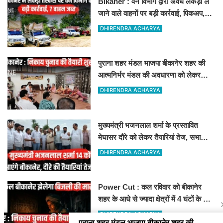
Bikaner : वन विभाग द्वारा अवैध लकड़ी ले
जाने वाले वाहनों पर बड़ी कार्रवाई, पिकअप,
ट्रैक्टर और ट्रक जब्त!
DHIRENDRA ACHARYA
पुराना शहर मंडल भाजपा बीकानेर शहर की
आत्मनिर्भर मंडल की अवधारणा को लेकर
मासिक एवं निकाय चुनाव की तैयारी बैठक
DHIRENDRA ACHARYA
सम्पन्न"
मुख्यमंत्री भजनलाल शर्मा के प्रस्तावित
मेघासर दौरे को लेकर तैयारियां तेज, सभा
स्थल का लिया जायजा
DHIRENDRA ACHARYA
Power Cut : कल रविवार को बीकानेर
शहर के आधे से ज्यादा क्षेत्रों में 4 घंटों के लिए
बिजली रहेगी गुल
DHIRENDRA ACHARYA