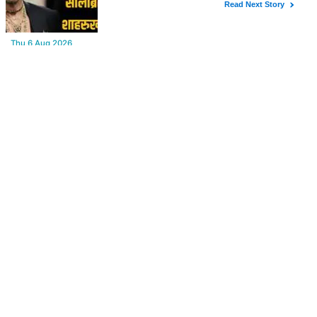
YOU MAY LIKE
Thu,6 Aug 2026
महाराष्ट्र में सियासी हलचल तेज, शरद पवार ने हटाए 22 राष्ट्रीय प्रवक्ता
Thu,6 Aug 2026
सबसे पावरफुल सेलिब्रिटी बने शाहरुख खान, क्रोल की 2025 सेलिब्रिटी ब्रांड
रैंकिंग जारी
Thu,6 Aug 2026
Aaj ka Rashifal : (आज का राशिफल) मेष से मीन तक सभी राशिवालों के लिए
ऐसा रहेगा आज का दिन !
Wed,5 Aug 2026
Rajasthan : 5 कृषि विश्वविद्यालयों के कुलगुरु एक मंच पर, राज्यपाल-सीएम और
कृषि मंत्री से हुई बड़ी बैठक
FROM AROUND THE WEB