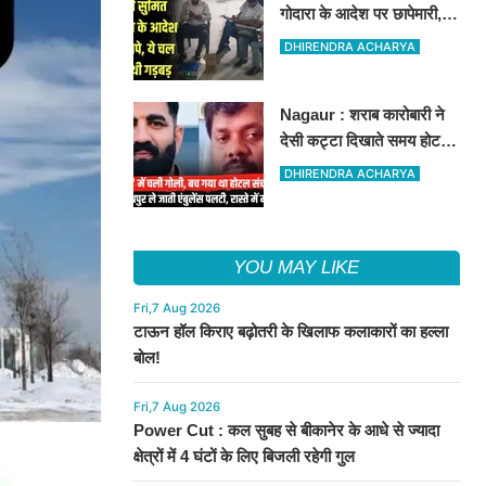
गोदारा के आदेश पर छापेमारी,
44 फर्मों पर कार्रवाई, लाखों का
DHIRENDRA ACHARYA
जुर्माना
Nagaur : शराब कारोबारी ने
देसी कट्टा दिखाते समय होटल
संचालक को मारी गोली, जोधपुर
DHIRENDRA ACHARYA
रेफर करते समय एंबुलेंस पलटी,
मौत
YOU MAY LIKE
Fri,7 Aug 2026
टाऊन हॉल किराए बढ़ोतरी के खिलाफ कलाकारों का हल्ला
बोल!
Fri,7 Aug 2026
Power Cut : कल सुबह से बीकानेर के आधे से ज्यादा
क्षेत्रों में 4 घंटों के लिए बिजली रहेगी गुल