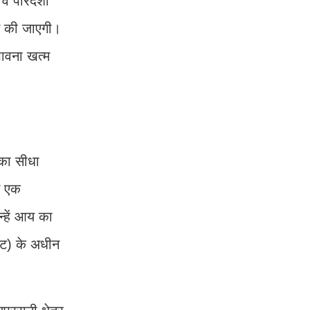
 पारदर्शी
न की जाएगी।
भावना खत्म
 का सीधा
ं एक
न्हें आय का
ेंट) के अधीन