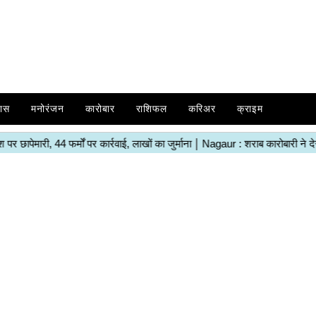
ास
मनोरंजन
कारोबार
राशिफल
करिअर
क्राइम