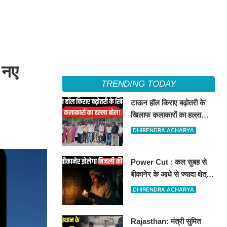
 नए
TRENDING TODAY
टाऊन हॉल किराए बढ़ोतरी के
खिलाफ कलाकारों का हल्ला
बोल!
DHIRENDRA ACHARYA
Power Cut : कल सुबह से
बीकानेर के आधे से ज्यादा क्षेत्रों
में 4 घंटों के लिए बिजली रहेगी
DHIRENDRA ACHARYA
गुल
Rajasthan: मंत्री सुमित