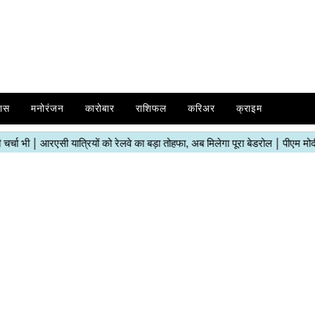
ास
मनोरंजन
कारोबार
राशिफल
करिअर
क्राइम