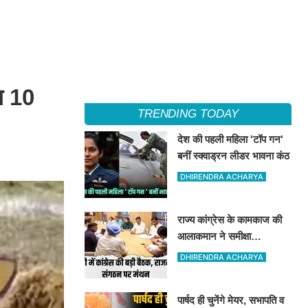
न 10
TRENDING TODAY
देश की पहली महिला 'टॉप गन'
बनीं स्क्वाड्रन लीडर भावना कंठ
DHIRENDRA ACHARYA
राज्य कांग्रेस के कामकाज की
आलाकमान ने समीक्षा
की, संगठन विस्तार और आगामी
DHIRENDRA ACHARYA
कार्यक्रम तय किये गए
पार्षद ही चुनेंगे मेयर, सभापति व