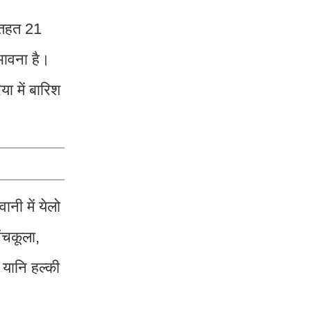
े तहत 21
भावना है।
ा में बारिश
नी में येलो
ंचकूला,
 यानि हल्की