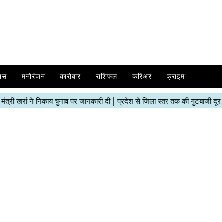
ास
मनोरंजन
कारोबार
राशिफल
करिअर
क्राइम