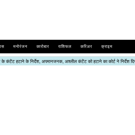
ास
मनोरंजन
कारोबार
राशिफल
करिअर
क्राइम