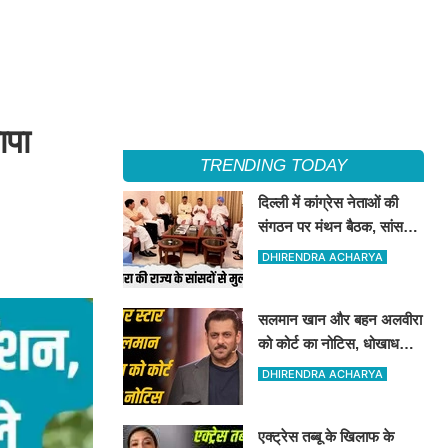
ापा
TRENDING TODAY
दिल्ली में कांग्रेस नेताओं की
संगठन पर मंथन बैठक, सांसदों
से भी की चर्चा
DHIRENDRA ACHARYA
सलमान खान और बहन अलवीरा
को कोर्ट का नोटिस, धोखाधड़ी
के एक मामले में उनको नोटिस
DHIRENDRA ACHARYA
जारी किया गया है
एक्ट्रेस तब्बू के खिलाफ के