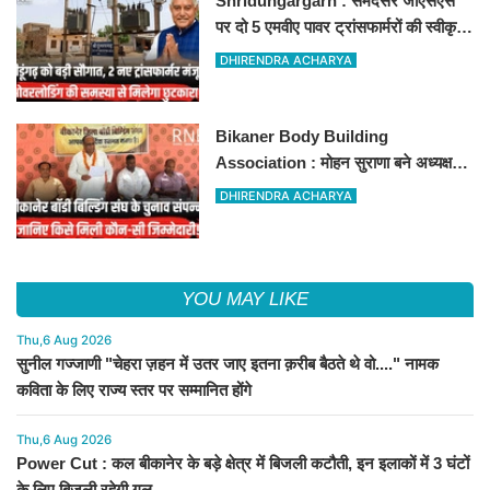
Shridungargarh : समंदसर जीएसएस
पर दो 5 एमवीए पावर ट्रांसफार्मरों की स्वीकृति,
विधायक ताराचंद सारस्वत के सतत प्रयास
DHIRENDRA ACHARYA
लाए रंग
Bikaner Body Building
Association : मोहन सुराणा बने अध्यक्ष;
अरुण व्यास सचिव निर्विरोध निर्वाचित
DHIRENDRA ACHARYA
YOU MAY LIKE
Thu,6 Aug 2026
सुनील गज्जाणी "चेहरा ज़हन में उतर जाए इतना क़रीब बैठते थे वो...." नामक
कविता के लिए राज्य स्तर पर सम्मानित होंगे
Thu,6 Aug 2026
Power Cut : कल बीकानेर के बड़े क्षेत्र में बिजली कटौती, इन इलाकों में 3 घंटों
के लिए बिजली रहेगी गुल