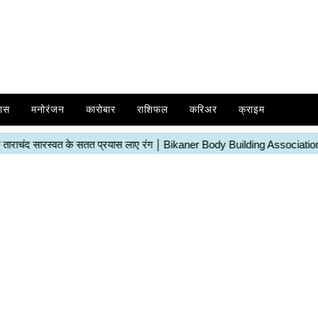
ास
मनोरंजन
कारोबार
राशिफल
करिअर
क्राइम