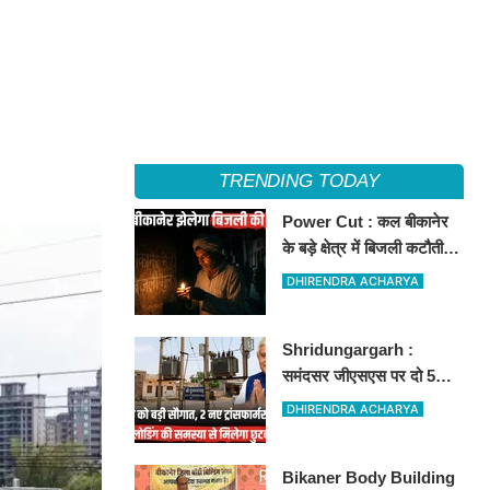
TRENDING TODAY
Power Cut : कल बीकानेर
के बड़े क्षेत्र में बिजली कटौती,
इन इलाकों में 3 घंटों के लिए
DHIRENDRA ACHARYA
बिजली रहेगी गुल
Shridungargarh :
समंदसर जीएसएस पर दो 5
एमवीए पावर ट्रांसफार्मरों की
DHIRENDRA ACHARYA
स्वीकृति, विधायक ताराचंद
सारस्वत के सतत प्रयास लाए
Bikaner Body Building
रंग