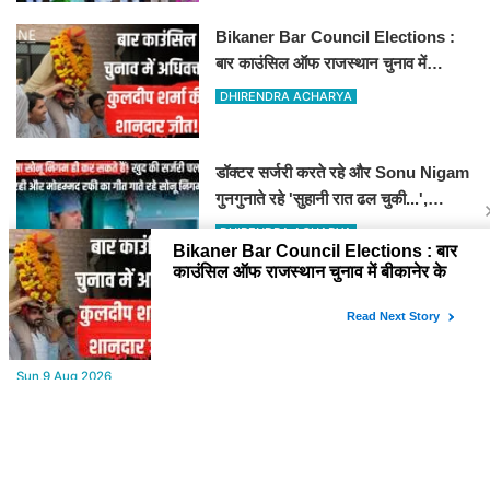
Bikaner Bar Council Elections :
बार काउंसिल ऑफ राजस्थान चुनाव में
बीकानेर के अधिवक्ता कुलदीप कुमार शर्मा की
DHIRENDRA ACHARYA
शानदार जीत
डॉक्टर सर्जरी करते रहे और Sonu Nigam
गुनगुनाते रहे 'सुहानी रात ढल चुकी...',
VIDEO वायरल
DHIRENDRA ACHARYA
YOU MAY LIKE
Sun,9 Aug 2026
बीकानेर मूल के निकेश शंकर आचार्य ने इंग्लैंड में रचा इतिहास, अंडर-8 में ब्लिट्ज,
रैपिड और स्टैंडर्ड चैंपियन
Sun,9 Aug 2026