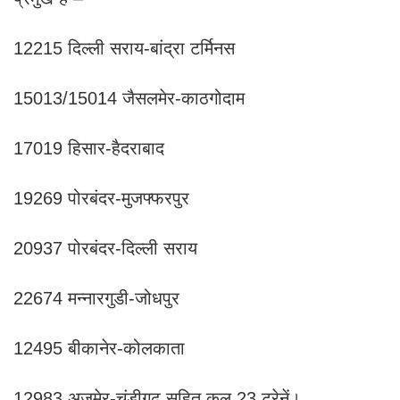
12215 दिल्ली सराय-बांद्रा टर्मिनस
15013/15014 जैसलमेर-काठगोदाम
17019 हिसार-हैदराबाद
19269 पोरबंदर-मुजफ्फरपुर
20937 पोरबंदर-दिल्ली सराय
22674 मन्नारगुडी-जोधपुर
12495 बीकानेर-कोलकाता
12983 अजमेर-चंडीगढ़ सहित कुल 23 ट्रेनें।