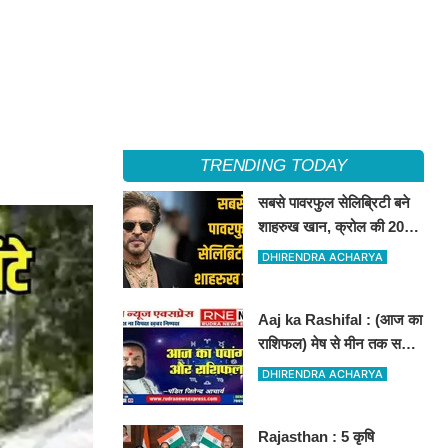
TRENDING TODAY
सबसे पावरफुल सेलिब्रिटी बने
शाहरुख खान, क्रोल की 2025
सेलिब्रिटी ब्रांड रैंकिंग जारी
DHIRENDRA ACHARYA
Aaj ka Rashifal : (आज का
राशिफल) मेष से मीन तक सभी
राशिवालों के लिए ऐसा रहेगा
DHIRENDRA ACHARYA
आज का दिन !
Rajasthan : 5 कृषि