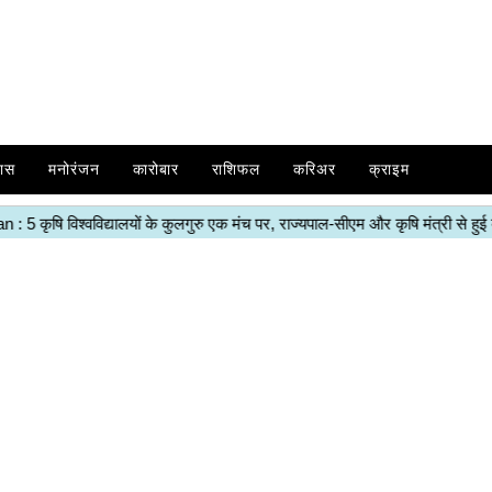
ास
मनोरंजन
कारोबार
राशिफल
करिअर
क्राइम