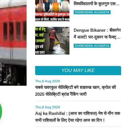
विश्वविद्यालयों के कुलगुरु एक
मंच पर, राज्यपाल-सीएम और
DHIRENDRA ACHARYA
कृषि मंत्री से हुई बड़ी बैठक
Dengue Bikaner : बीकानेर
में अलर्ट! घर-दुकान या फैक्ट्री
में मच्छर का लार्वा मिला तो होगा
DHIRENDRA ACHARYA
चालान
YOU MAY LIKE
Thu,6 Aug 2026
सबसे पावरफुल सेलिब्रिटी बने शाहरुख खान, क्रोल की
2025 सेलिब्रिटी ब्रांड रैंकिंग जारी
Thu,6 Aug 2026
Aaj ka Rashifal : (आज का राशिफल) मेष से मीन तक
सभी राशिवालों के लिए ऐसा रहेगा आज का दिन !