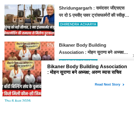
Shridungargarh : समंदसर जीएसएस
पर दो 5 एमवीए पावर ट्रांसफार्मरों की स्वीकृति,
विधायक ताराचंद सारस्वत के सतत प्रयास
DHIRENDRA ACHARYA
लाए रंग
Bikaner Body Building
Association : मोहन सुराणा बने अध्यक्ष;
अरुण व्यास सचिव निर्विरोध निर्वाचित
DHIRENDRA ACHARYA
YOU MAY LIKE
Thu,6 Aug 2026
सुनील गज्जाणी "चेहरा ज़हन में उतर जाए इतना क़रीब बैठते थे वो...." नामक
कविता के लिए राज्य स्तर पर सम्मानित होंगे
Thu,6 Aug 2026