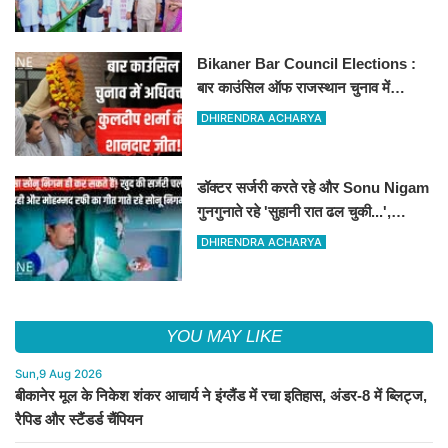
Bikaner Bar Council Elections :
बार काउंसिल ऑफ राजस्थान चुनाव में
बीकानेर के अधिवक्ता कुलदीप कुमार शर्मा की
DHIRENDRA ACHARYA
शानदार जीत
डॉक्टर सर्जरी करते रहे और Sonu Nigam
गुनगुनाते रहे 'सुहानी रात ढल चुकी...',
VIDEO वायरल
DHIRENDRA ACHARYA
YOU MAY LIKE
Sun,9 Aug 2026
बीकानेर मूल के निकेश शंकर आचार्य ने इंग्लैंड में रचा इतिहास, अंडर-8 में ब्लिट्ज,
रैपिड और स्टैंडर्ड चैंपियन