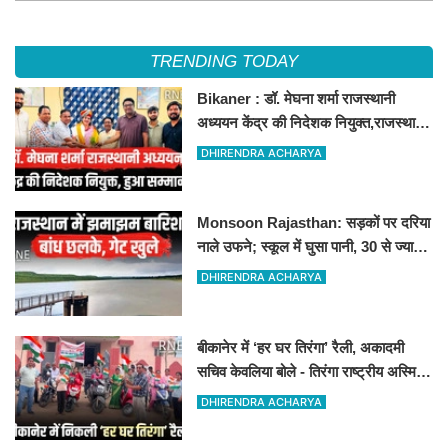
आयोजन होंगे
TRENDING TODAY
Bikaner : डॉ. मेघना शर्मा राजस्थानी
अध्ययन केंद्र की निदेशक नियुक्त,राजस्थानी
अध्ययन केंद्र खुला, अब कई आयोजन होंगे
DHIRENDRA ACHARYA
Monsoon Rajasthan: सड़कों पर दरिया
नाले उफने; स्कूल में घुसा पानी, 30 से ज्यादा
बच्चों का रेस्क्यू
DHIRENDRA ACHARYA
बीकानेर में ‘हर घर तिरंगा’ रैली, अकादमी
सचिव केवलिया बोले - तिरंगा राष्ट्रीय अस्मिता
और गौरव का प्रतीक
DHIRENDRA ACHARYA