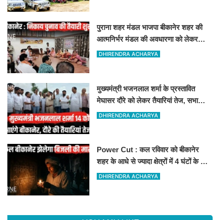
पुराना शहर मंडल भाजपा बीकानेर शहर की
आत्मनिर्भर मंडल की अवधारणा को लेकर
मासिक एवं निकाय चुनाव की तैयारी बैठक
DHIRENDRA ACHARYA
सम्पन्न"
मुख्यमंत्री भजनलाल शर्मा के प्रस्तावित
मेघासर दौरे को लेकर तैयारियां तेज, सभा
स्थल का लिया जायजा
DHIRENDRA ACHARYA
Power Cut : कल रविवार को बीकानेर
शहर के आधे से ज्यादा क्षेत्रों में 4 घंटों के लिए
बिजली रहेगी गुल
DHIRENDRA ACHARYA