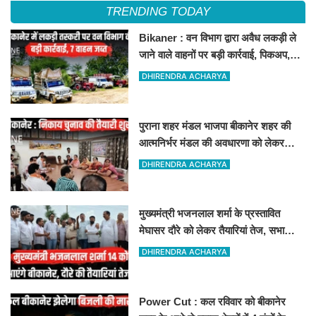
TRENDING TODAY
Bikaner : वन विभाग द्वारा अवैध लकड़ी ले
जाने वाले वाहनों पर बड़ी कार्रवाई, पिकअप,
ट्रैक्टर और ट्रक जब्त!
DHIRENDRA ACHARYA
पुराना शहर मंडल भाजपा बीकानेर शहर की
आत्मनिर्भर मंडल की अवधारणा को लेकर
मासिक एवं निकाय चुनाव की तैयारी बैठक
DHIRENDRA ACHARYA
सम्पन्न"
मुख्यमंत्री भजनलाल शर्मा के प्रस्तावित
मेघासर दौरे को लेकर तैयारियां तेज, सभा
स्थल का लिया जायजा
DHIRENDRA ACHARYA
Power Cut : कल रविवार को बीकानेर