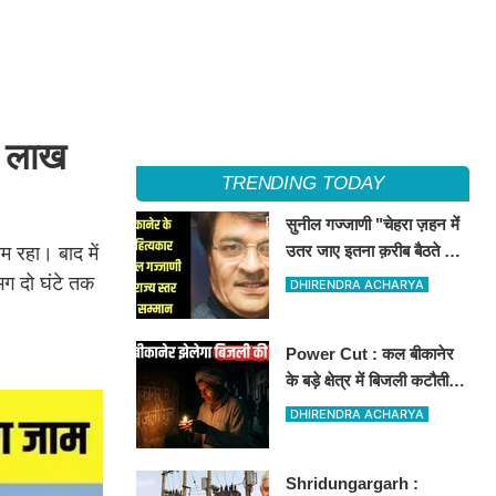
न लाख
TRENDING TODAY
सुनील गज्जाणी "चेहरा ज़हन में
उतर जाए इतना क़रीब बैठते थे
म रहा। बाद में
वो...." नामक कविता के लिए
भग दो घंटे तक
DHIRENDRA ACHARYA
राज्य स्तर पर सम्मानित होंगे
Power Cut : कल बीकानेर
के बड़े क्षेत्र में बिजली कटौती,
इन इलाकों में 3 घंटों के लिए
DHIRENDRA ACHARYA
बिजली रहेगी गुल
Shridungargarh :