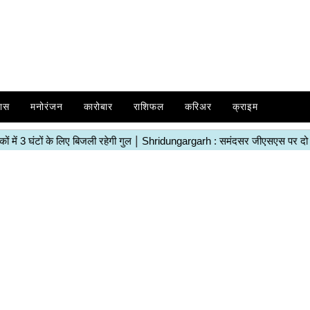
ास
मनोरंजन
कारोबार
राशिफल
करिअर
क्राइम