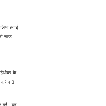
छलियां हवाई
 को साफ
लाईओवर के
ई करीब 3
र गईं। यह