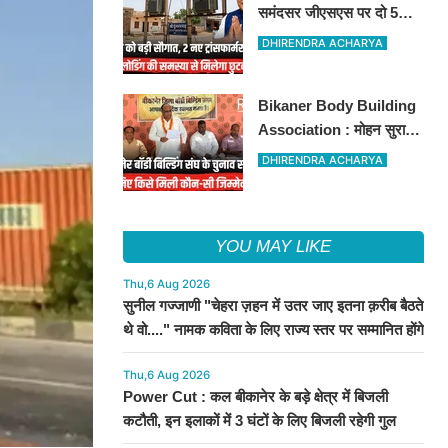
समंदसर जीएसएस पर दो 5
एमवीए पावर ट्रांसफार्मरों की
DHIRENDRA ACHARYA
स्वीकृति, विधायक ताराचंद
सारस्वत के सतत प्रयास लाए
Bikaner Body Building
रंग
Association : मोहन सुराणा
बने अध्यक्ष; अरुण व्यास सचिव
DHIRENDRA ACHARYA
निर्विरोध निर्वाचित
YOU MAY LIKE
Thu,6 Aug 2026
सुनील गज्जाणी "चेहरा ज़हन में उतर जाए इतना क़रीब बैठते
थे वो...." नामक कविता के लिए राज्य स्तर पर सम्मानित होंगे
Thu,6 Aug 2026
Power Cut : कल बीकानेर के बड़े क्षेत्र में बिजली
कटौती, इन इलाकों में 3 घंटों के लिए बिजली रहेगी गुल