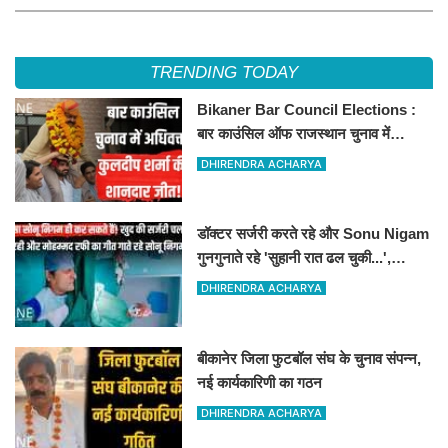
कुमार शर्मा की शानदार जीत
TRENDING TODAY
Bikaner Bar Council Elections :
बार काउंसिल ऑफ राजस्थान चुनाव में
बीकानेर के अधिवक्ता कुलदीप कुमार शर्मा की
DHIRENDRA ACHARYA
शानदार जीत
डॉक्टर सर्जरी करते रहे और Sonu Nigam
गुनगुनाते रहे 'सुहानी रात ढल चुकी...',
VIDEO वायरल
DHIRENDRA ACHARYA
बीकानेर जिला फुटबॉल संघ के चुनाव संपन्न,
नई कार्यकारिणी का गठन
DHIRENDRA ACHARYA