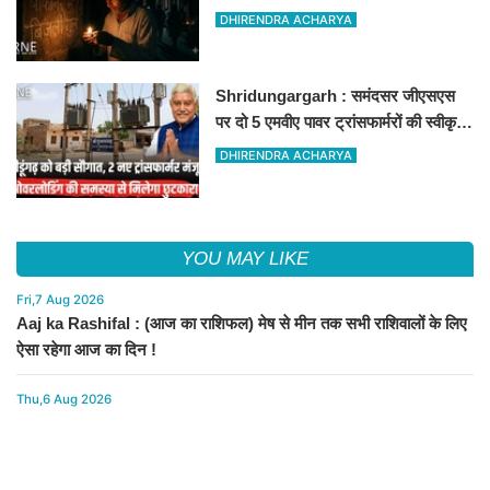
बिजली रहेगी गुल
DHIRENDRA ACHARYA
Shridungargarh : समंदसर जीएसएस
पर दो 5 एमवीए पावर ट्रांसफार्मरों की स्वीकृति,
विधायक ताराचंद सारस्वत के सतत प्रयास
DHIRENDRA ACHARYA
लाए रंग
YOU MAY LIKE
Fri,7 Aug 2026
Aaj ka Rashifal : (आज का राशिफल) मेष से मीन तक सभी राशिवालों के लिए
ऐसा रहेगा आज का दिन !
Thu,6 Aug 2026
सुनील गज्जाणी "चेहरा ज़हन में उतर जाए इतना क़रीब बैठते थे वो...." नामक
कविता के लिए राज्य स्तर पर सम्मानित होंगे