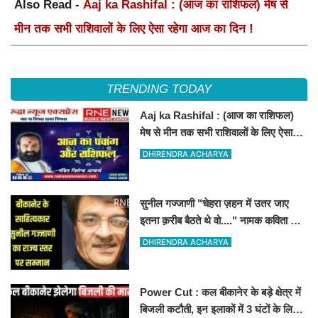
Also Read -
Aaj ka Rashifal : (आज का राशिफल) मेष से
मीन तक सभी राशिवालों के लिए ऐसा रहेगा आज का दिन !
TRENDING TODAY
Aaj ka Rashifal : (आज का राशिफल)
मेष से मीन तक सभी राशिवालों के लिए ऐसा
रहेगा आज का दिन !
DHIRENDRA ACHARYA
सुनील गज्जाणी "चेहरा ज़हन में उतर जाए
इतना क़रीब बैठते थे वो...." नामक कविता के
लिए राज्य स्तर पर सम्मानित होंगे
DHIRENDRA ACHARYA
Power Cut : कल बीकानेर के बड़े क्षेत्र में
बिजली कटौती, इन इलाकों में 3 घंटों के लिए