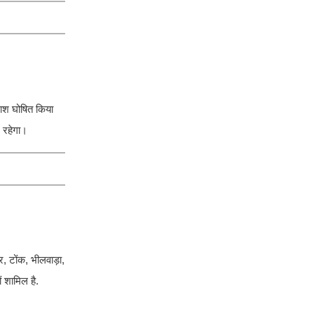
ाश घोषित किया
श रहेगा।
, टोंक, भीलवाड़ा,
ं शामिल है.