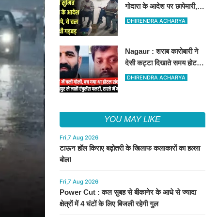
गोदारा के आदेश पर छापेमारी,
44 फर्मों पर कार्रवाई, लाखों का
DHIRENDRA ACHARYA
जुर्माना
Nagaur : शराब कारोबारी ने
देसी कट्टा दिखाते समय होटल
संचालक को मारी गोली, जोधपुर
DHIRENDRA ACHARYA
रेफर करते समय एंबुलेंस पलटी,
मौत
YOU MAY LIKE
Fri,7 Aug 2026
टाऊन हॉल किराए बढ़ोतरी के खिलाफ कलाकारों का हल्ला
बोल!
Fri,7 Aug 2026
Power Cut : कल सुबह से बीकानेर के आधे से ज्यादा
क्षेत्रों में 4 घंटों के लिए बिजली रहेगी गुल