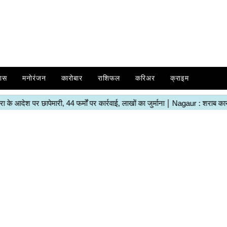
ास
मनोरंजन
कारोबार
राशिफल
करिअर
क्राइम