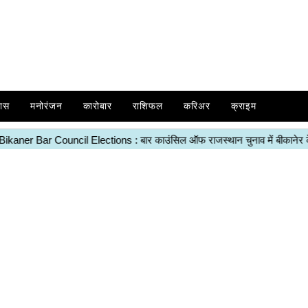
ास
मनोरंजन
कारोबार
राशिफल
करिअर
क्राइम