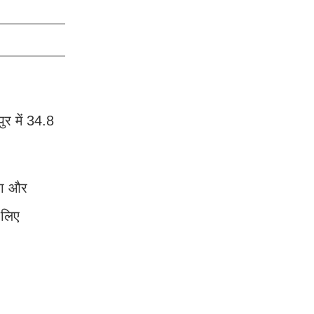
ुर में 34.8
रा और
 लिए