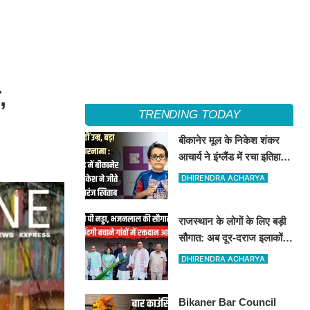
,
TRENDING TODAY
बीकानेर मूल के निकेश शंकर
आचार्य ने इंग्लैंड में रचा इतिहास,
अंडर-8 में ब्लिट्ज, रैपिड और
DHIRENDRA ACHARYA
स्टैंडर्ड चैंपियन
राजस्थान के लोगों के लिए बड़ी
सौगात: अब दूर-दराज इलाकों
तक पहुंचेगी रक्तदान की सुविधा,
DHIRENDRA ACHARYA
10 अत्याधुनिक वाहन रवाना
Bikaner Bar Council