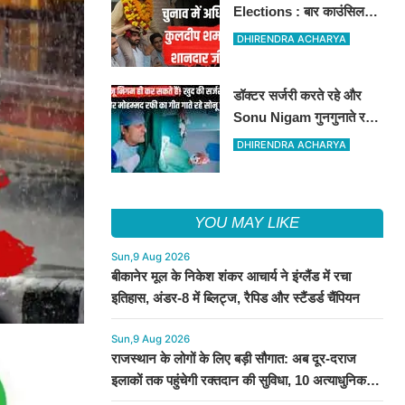
Elections : बार काउंसिल
ऑफ राजस्थान चुनाव में
DHIRENDRA ACHARYA
बीकानेर के अधिवक्ता कुलदीप
कुमार शर्मा की शानदार जीत
डॉक्टर सर्जरी करते रहे और
Sonu Nigam गुनगुनाते रहे
'सुहानी रात ढल चुकी...',
DHIRENDRA ACHARYA
VIDEO वायरल
YOU MAY LIKE
Sun,9 Aug 2026
बीकानेर मूल के निकेश शंकर आचार्य ने इंग्लैंड में रचा
इतिहास, अंडर-8 में ब्लिट्ज, रैपिड और स्टैंडर्ड चैंपियन
Sun,9 Aug 2026
राजस्थान के लोगों के लिए बड़ी सौगात: अब दूर-दराज
इलाकों तक पहुंचेगी रक्तदान की सुविधा, 10 अत्याधुनिक
वाहन रवाना