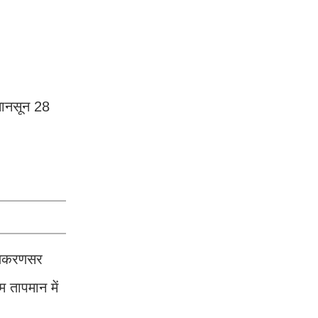
 मानसून 28
लूणकरणसर
म तापमान में