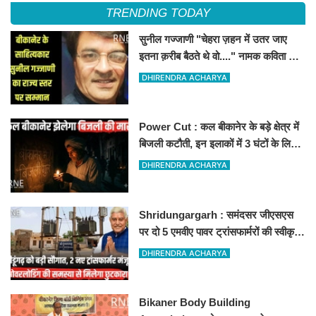
TRENDING TODAY
सुनील गज्जाणी "चेहरा ज़हन में उतर जाए
इतना क़रीब बैठते थे वो...." नामक कविता के
लिए राज्य स्तर पर सम्मानित होंगे
DHIRENDRA ACHARYA
Power Cut : कल बीकानेर के बड़े क्षेत्र में
बिजली कटौती, इन इलाकों में 3 घंटों के लिए
बिजली रहेगी गुल
DHIRENDRA ACHARYA
Shridungargarh : समंदसर जीएसएस
पर दो 5 एमवीए पावर ट्रांसफार्मरों की स्वीकृति,
विधायक ताराचंद सारस्वत के सतत प्रयास
DHIRENDRA ACHARYA
लाए रंग
Bikaner Body Building