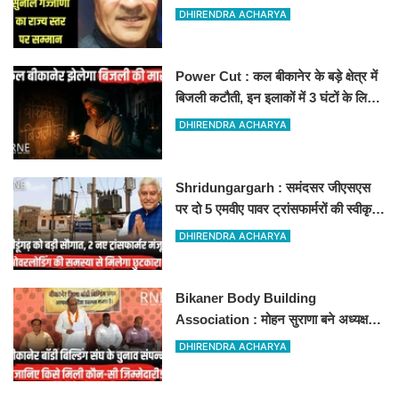
लिए राज्य स्तर पर सम्मानित होंगे
DHIRENDRA ACHARYA
Power Cut : कल बीकानेर के बड़े क्षेत्र में
बिजली कटौती, इन इलाकों में 3 घंटों के लिए
बिजली रहेगी गुल
DHIRENDRA ACHARYA
Shridungargarh : समंदसर जीएसएस
पर दो 5 एमवीए पावर ट्रांसफार्मरों की स्वीकृति,
विधायक ताराचंद सारस्वत के सतत प्रयास
DHIRENDRA ACHARYA
लाए रंग
Bikaner Body Building
Association : मोहन सुराणा बने अध्यक्ष;
अरुण व्यास सचिव निर्विरोध निर्वाचित
DHIRENDRA ACHARYA