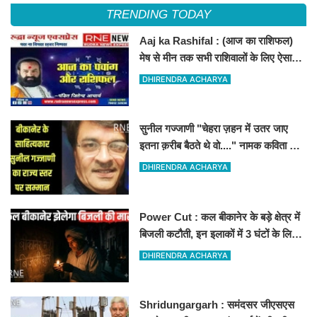
TRENDING TODAY
Aaj ka Rashifal : (आज का राशिफल)
मेष से मीन तक सभी राशिवालों के लिए ऐसा
रहेगा आज का दिन !
DHIRENDRA ACHARYA
सुनील गज्जाणी "चेहरा ज़हन में उतर जाए
इतना क़रीब बैठते थे वो...." नामक कविता के
लिए राज्य स्तर पर सम्मानित होंगे
DHIRENDRA ACHARYA
Power Cut : कल बीकानेर के बड़े क्षेत्र में
बिजली कटौती, इन इलाकों में 3 घंटों के लिए
बिजली रहेगी गुल
DHIRENDRA ACHARYA
Shridungargarh : समंदसर जीएसएस