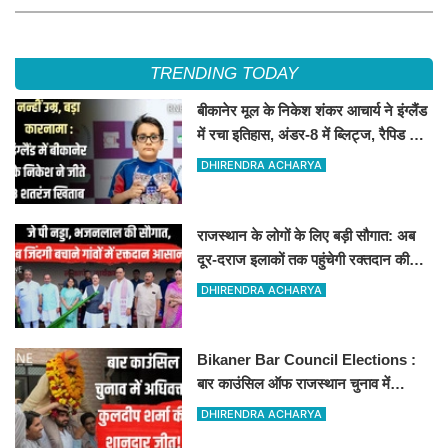
TRENDING TODAY
बीकानेर मूल के निकेश शंकर आचार्य ने इंग्लैंड
में रचा इतिहास, अंडर-8 में ब्लिट्ज, रैपिड और
स्टैंडर्ड चैंपियन
DHIRENDRA ACHARYA
राजस्थान के लोगों के लिए बड़ी सौगात: अब
दूर-दराज इलाकों तक पहुंचेगी रक्तदान की
सुविधा, 10 अत्याधुनिक वाहन रवाना
DHIRENDRA ACHARYA
Bikaner Bar Council Elections :
बार काउंसिल ऑफ राजस्थान चुनाव में
बीकानेर के अधिवक्ता कुलदीप कुमार शर्मा की
DHIRENDRA ACHARYA
शानदार जीत