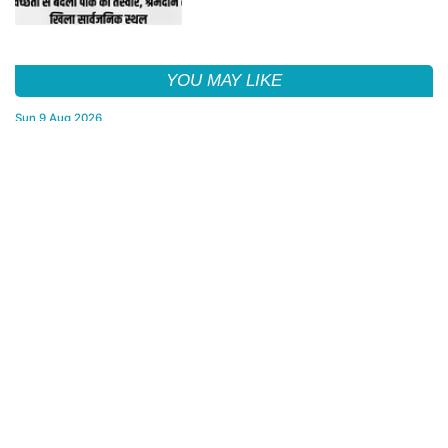
YOU MAY LIKE
Sun,9 Aug 2026
Bikaner Bar Council Elections : बार काउंसिल ऑफ राजस्थान चुनाव में
बीकानेर के अधिवक्ता कुलदीप कुमार शर्मा की शानदार जीत
Sun,9 Aug 2026
डॉक्टर सर्जरी करते रहे और Sonu Nigam गुनगुनाते रहे 'सुहानी रात ढल
चुकी...', VIDEO वायरल
Sun,9 Aug 2026
बीकानेर जिला फुटबॉल संघ के चुनाव संपन्न, नई कार्यकारिणी का गठन
Sun,9 Aug 2026
बीकानेर में स्वच्छता का संकल्प, Hour for Nation ने संवारा पब्लिक पार्क
FROM AROUND THE WEB