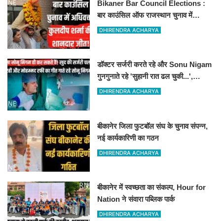
Bikaner Bar Council Elections :
बार काउंसिल ऑफ राजस्थान चुनाव में
बीकानेर के अधिवक्ता कुलदीप कुमार शर्मा की
DHIRENDRA ACHARYA
शानदार जीत
डॉक्टर सर्जरी करते रहे और Sonu Nigam
गुनगुनाते रहे 'सुहानी रात ढल चुकी...',
VIDEO वायरल
DHIRENDRA ACHARYA
बीकानेर जिला फुटबॉल संघ के चुनाव संपन्न,
नई कार्यकारिणी का गठन
DHIRENDRA ACHARYA
बीकानेर में स्वच्छता का संकल्प, Hour for
Nation ने संवारा पब्लिक पार्क
DHIRENDRA ACHARYA