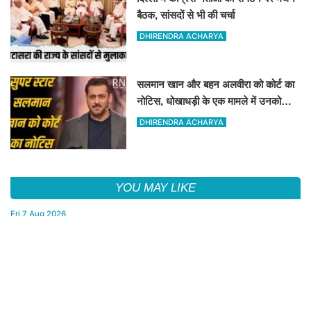
बैठक, सांसदों से भी की चर्चा
DHIRENDRA ACHARYA
सलमान खान और बहन अलवीरा को कोर्ट का
नोटिस, धोखाधड़ी के एक मामले में उनको
नोटिस जारी किया गया है
DHIRENDRA ACHARYA
YOU MAY LIKE
Fri,7 Aug 2026
Bikaner : श्रीडूंगरगढ़ में ट्रोमा सेंटर शीघ्र ही शुरू कराने की मांग को लेकर
कांग्रेस नेता सलीम भाटी-नेता नित्यानंद पारीक ने ज्ञापन सौंपा
Fri,7 Aug 2026
Bikaner : राजकीय उच्च माध्यमिक विद्यालय ने 'एक पेड़ माँ के नाम' अभियान के
तहत 101 पौधों का रोपण किया