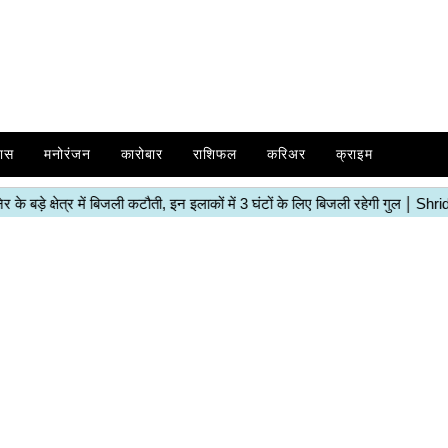
ास
मनोरंजन
कारोबार
राशिफल
करिअर
क्राइम