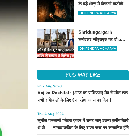
के बड़े क्षेत्र में बिजली कटौती,
इन इलाकों में 3 घंटों के लिए
DHIRENDRA ACHARYA
बिजली रहेगी गुल
Shridungargarh :
समंदसर जीएसएस पर दो 5
एमवीए पावर ट्रांसफार्मरों की
DHIRENDRA ACHARYA
स्वीकृति, विधायक ताराचंद
सारस्वत के सतत प्रयास लाए
रंग
YOU MAY LIKE
Fri,7 Aug 2026
Aaj ka Rashifal : (आज का राशिफल) मेष से मीन तक
सभी राशिवालों के लिए ऐसा रहेगा आज का दिन !
Thu,6 Aug 2026
सुनील गज्जाणी "चेहरा ज़हन में उतर जाए इतना क़रीब बैठते
थे वो...." नामक कविता के लिए राज्य स्तर पर सम्मानित होंगे