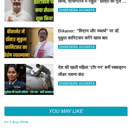
किया, प्रयागराज में राहुल ' छात्रों की गूंज '
कार्यक्रम पर अडिग हुए
DHIRENDRA ACHARYA
Bikaner: "विभ्रम और यथार्थ" पर डॉ.
मुकुल कानिटकर करेंगे खास बात
DHIRENDRA ACHARYA
देश की पहली महिला 'टॉप गन' बनीं स्क्वाड्रन
लीडर भावना कंठ
DHIRENDRA ACHARYA
YOU MAY LIKE
Fri,7 Aug 2026
आसाराम को सुप्रीम कोर्ट से झटका, अंतरिम जमानत से इनकार