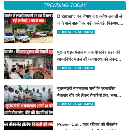
TRENDING TODAY
Bikaner : वन विभाग द्वारा अवैध लकड़ी ले
जाने वाले वाहनों पर बड़ी कार्रवाई, पिकअप,
ट्रैक्टर और ट्रक जब्त!
DHIRENDRA ACHARYA
पुराना शहर मंडल भाजपा बीकानेर शहर की
आत्मनिर्भर मंडल की अवधारणा को लेकर
मासिक एवं निकाय चुनाव की तैयारी बैठक
DHIRENDRA ACHARYA
सम्पन्न"
मुख्यमंत्री भजनलाल शर्मा के प्रस्तावित
मेघासर दौरे को लेकर तैयारियां तेज, सभा
स्थल का लिया जायजा
DHIRENDRA ACHARYA
Power Cut : कल रविवार को बीकानेर