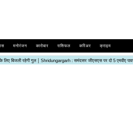
ास
मनोरंजन
कारोबार
राशिफल
करिअर
क्राइम