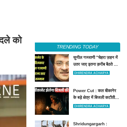
ादले को
TRENDING TODAY
सुनील गज्जाणी "चेहरा ज़हन में
उतर जाए इतना क़रीब बैठते थे
वो...." नामक कविता के लिए
DHIRENDRA ACHARYA
राज्य स्तर पर सम्मानित होंगे
Power Cut : कल बीकानेर
के बड़े क्षेत्र में बिजली कटौती,
इन इलाकों में 3 घंटों के लिए
DHIRENDRA ACHARYA
बिजली रहेगी गुल
Shridungargarh :