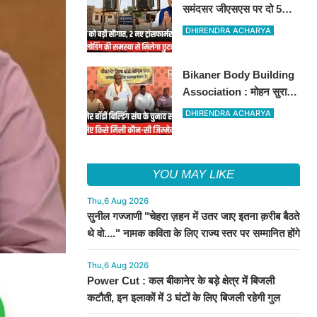
समंदसर जीएसएस पर दो 5
एमवीए पावर ट्रांसफार्मरों की
DHIRENDRA ACHARYA
स्वीकृति, विधायक ताराचंद
सारस्वत के सतत प्रयास लाए
Bikaner Body Building
रंग
Association : मोहन सुराणा
बने अध्यक्ष; अरुण व्यास सचिव
DHIRENDRA ACHARYA
निर्विरोध निर्वाचित
YOU MAY LIKE
Thu,6 Aug 2026
सुनील गज्जाणी "चेहरा ज़हन में उतर जाए इतना क़रीब बैठते
थे वो...." नामक कविता के लिए राज्य स्तर पर सम्मानित होंगे
Thu,6 Aug 2026
Power Cut : कल बीकानेर के बड़े क्षेत्र में बिजली
कटौती, इन इलाकों में 3 घंटों के लिए बिजली रहेगी गुल