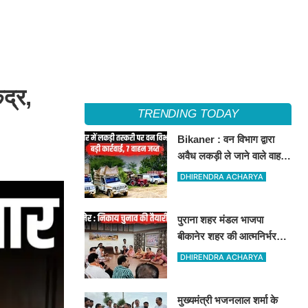
ंद्र,
TRENDING TODAY
Bikaner : वन विभाग द्वारा
अवैध लकड़ी ले जाने वाले वाहनों
पर बड़ी कार्रवाई, पिकअप,
DHIRENDRA ACHARYA
ट्रैक्टर और ट्रक जब्त!
पुराना शहर मंडल भाजपा
बीकानेर शहर की आत्मनिर्भर
मंडल की अवधारणा को लेकर
DHIRENDRA ACHARYA
मासिक एवं निकाय चुनाव की
तैयारी बैठक सम्पन्न"
मुख्यमंत्री भजनलाल शर्मा के