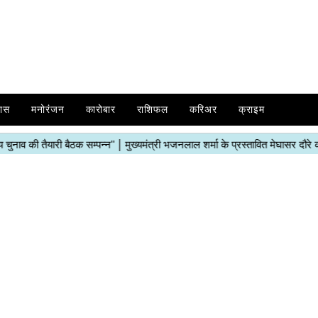
ास
मनोरंजन
कारोबार
राशिफल
करिअर
क्राइम